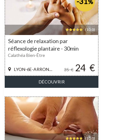
-31
%
(10,0)
Séance de relaxation par
réflexologie plantaire - 30min
Calathéa Bien-Être
24
€
LYON-6E-ARRONDISSEMENT
35
€
DÉCOUVRIR
(10,0)