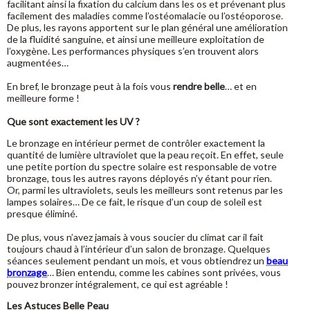
facilitant ainsi la fixation du calcium dans les os et prévenant plus
facilement des maladies comme l’ostéomalacie ou l’ostéoporose.
De plus, les rayons apportent sur le plan général une amélioration
de la fluidité sanguine, et ainsi une meilleure exploitation de
l’oxygène. Les performances physiques s’en trouvent alors
augmentées…
En bref, le bronzage peut à la fois vous
rendre belle
… et en
meilleure forme !
Que sont exactement les UV ?
Le bronzage en intérieur permet de contrôler exactement la
quantité de lumière ultraviolet que la peau reçoit. En effet, seule
une petite portion du spectre solaire est responsable de votre
bronzage, tous les autres rayons déployés n’y étant pour rien.
Or, parmi les ultraviolets, seuls les meilleurs sont retenus par les
lampes solaires… De ce fait, le risque d’un coup de soleil est
presque éliminé.
De plus, vous n’avez jamais à vous soucier du climat car il fait
toujours chaud à l’intérieur d’un salon de bronzage. Quelques
séances seulement pendant un mois, et vous obtiendrez un
beau
bronzage
… Bien entendu, comme les cabines sont privées, vous
pouvez bronzer intégralement, ce qui est agréable !
Les Astuces Belle Peau