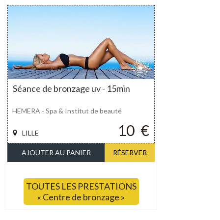
Séance de bronzage uv - 15min
HEMERA - Spa & Institut de beauté
10
€
LILLE
AJOUTER AU PANIER
RÉSERVER
TOUTES LES PRESTATIONS
« Centre de bronzage »