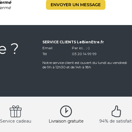
fermé
ENVOYER UN MESSAGE
fermé
e ?
SERVICE CLIENTS LeBienEtre.fr
Email
Par ici... ;-)
Tél
03 20 14 99 99
Notre service client est ouvert du lundi au vendredi
de 9h à 12h30 et de 14h à 18h
Service cadeau
Livraison gratuite
94% de satisfait