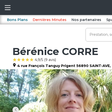
Bons Plans
Dernières Minutes
Nos partenaires
Sp
Bérénice CORRE
4,9
/5 (
9
avis)
4 rue François Tanguy Prigent
56890
SAINT-AVE
,