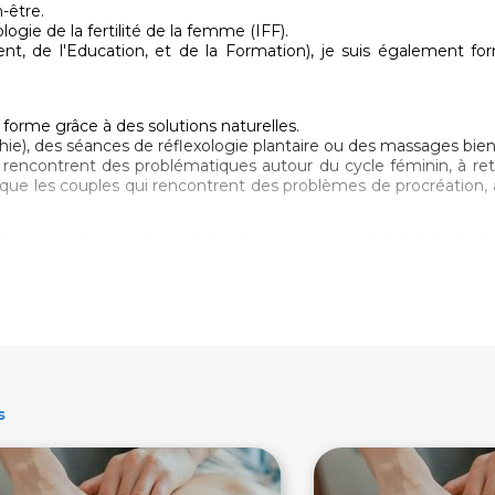
-être.
gie de la fertilité de la femme (IFF).
nt, de l'Education, et de la Formation), je suis également fo
a forme grâce à des solutions naturelles.
athie), des séances de réflexologie plantaire ou des massages bien
rencontrent des problématiques autour du cycle féminin, à ret
i que les couples qui rencontrent des problèmes de procréation, 
Plescop ou à votre domicile (sur les communes du Morbihan), dan
s