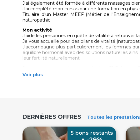
J'ai également été formée à différents massages bien
J'ai complété mon cursus par une formation en physiolo
Titulaire d'un Master MEEF (Métier de l'Enseigneme
naturopathie.
Mon activité
J'aide les personnes en quête de vitalité à retrouver l
Je vous accueille pour des bilans de vitalité (naturop
J'accompagne plus particulièrement les femmes qui 
équilibre hormonal avec des solutions naturelles ains
leur fertilité naturellement.
Je propose mes services en cabinet, au 12 Palastre à 
de Vannes.
Voir plus
DERNIÈRES OFFRES
Toutes
les prestation
5 bons restants
-29%