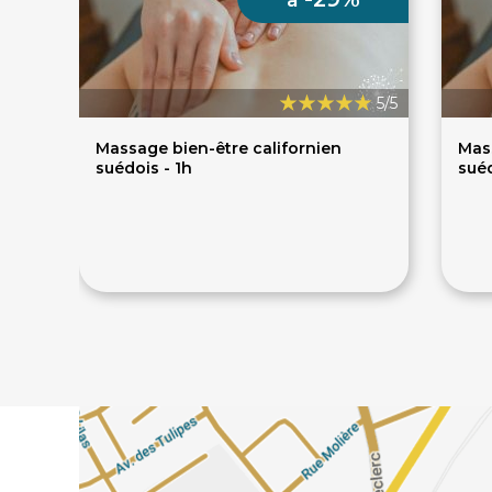
à
5/5
Massage bien-être californien
Mass
suédois - 1h
suéd
50€
7
70€