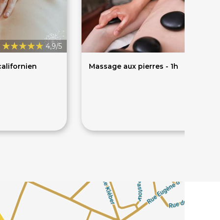
4,9/5
alifornien
Massage aux pierres - 1h
70€