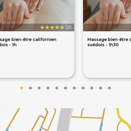
5/5
age bien-être californien
Massage bien-être c
ois - 1h
suédois - 1h30
0€
100€