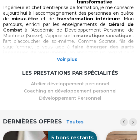
transformative
Ingénieur et chef d’entreprise de formation, je me consacre
aujourd’hui à l’accompagnement des personnes en quête
de
mieux-être
et de
transformation intérieure
. Mon
parcours, enrichi par les enseignements de
Gérard de
Combat
à l’Académie de Développement Personnel de
Montreux (Suisse), s’appuie sur la
maïeutique socratique
:
l’art d’accoucher de soi-même. Comme Socrate, fils de
sage-femme, je vous aide à
faire émerger des parts
inconnues de vous-même
, en apportant un regard neuf
sur votre vie et vos défis. Le résultat ? Un
électrochoc
Voir plus
bienveillant
qui vous met en mouvement dès la première
séance.
LES PRESTATIONS PAR SPÉCIALITÉS
Mon accompagnement puise dans les sagesses
Atelier développement personnel
spirituelles (Inde, Chine)
, les travaux de
maîtres
thérapeutes, médecins et philosophes
, ainsi que dans
Coaching en développement personnel
les avancées scientifiques. Une synthèse que je mets à
Développement Personnel
votre service pour vous guider vers
plus de clarté, de
liberté et d’autonomie
.
DERNIÈRES OFFRES
Toutes
Mes 8 prestations pour vous accompagner
5 bons restants
Toutes mes séances et ateliers sont
accessibles en bons