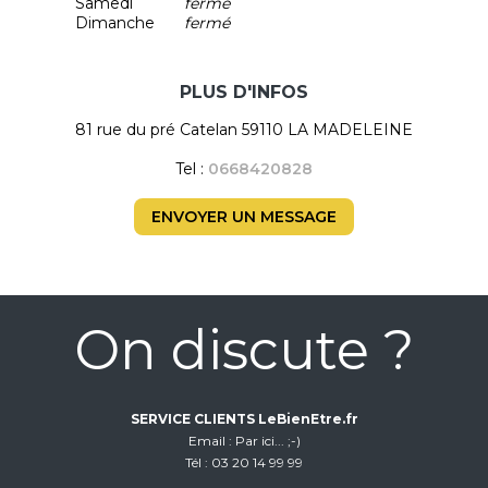
Samedi
fermé
Dimanche
fermé
PLUS D'INFOS
81 rue du pré Catelan 59110 LA MADELEINE
Tel :
0668420828
ENVOYER UN MESSAGE
On discute ?
SERVICE CLIENTS LeBienEtre.fr
Email
Par ici... ;-)
Tél
03 20 14 99 99