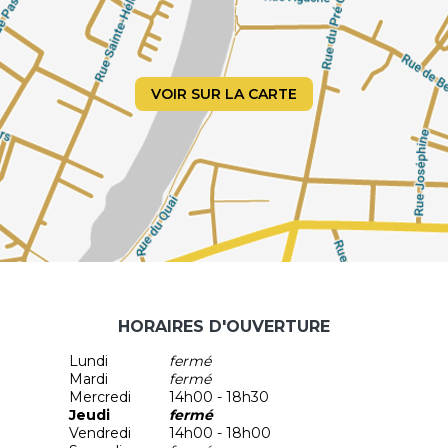
Prix accessibles
: Des tarifs adaptés aux particuliers et aux
CSE
, avec des réductions attractives pour les bons cadeaux.
Approche holistique
: Un mélange unique de
philosophie, spiritualité et science
pour un
accompagnement sur mesure.
VOIR SUR LA CARTE
Offrez-vous ou offrez à vos proches un moment de
transformation.
Le premier pas vers votre mieux-être commence ici.
HORAIRES D'OUVERTURE
Lundi
fermé
Mardi
fermé
Mercredi
14h00 - 18h30
Jeudi
fermé
Vendredi
14h00 - 18h00