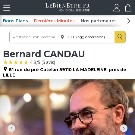
Bons Plans
Dernières Minutes
Nos partenaires
Spas
Bernard CANDAU
4,8
/5 (
5
avis)
81 rue du pré Catelan
59110
LA MADELEINE
, près de
LILLE