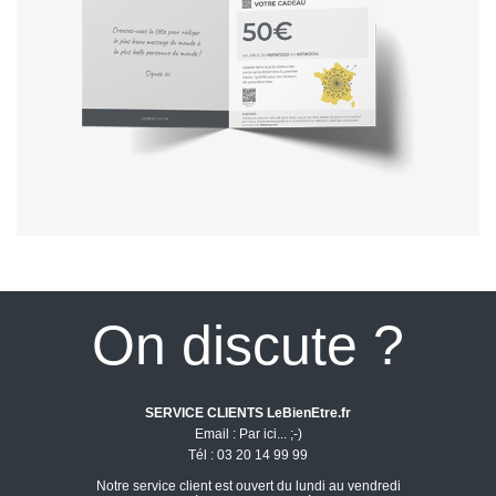
On discute ?
SERVICE CLIENTS LeBienEtre.fr
Email
Par ici... ;-)
Tél
03 20 14 99 99
Notre service client est ouvert du lundi au vendredi