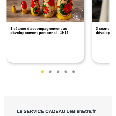
1 séance d'accompagnement au
3 séances
développement personnel - 1h15
développem
60€
150€
Le SERVICE CADEAU LeBienEtre.fr