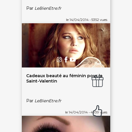
Notre service client est ouvert du lundi au vendredi
de 9h à 12h30 et de 14h à 18h
Par
LeBienEtre.fr
DEVENIR PARTENAIRE
le 14/04/2014 • 5352 vues
Proposer mon établissement
Témoignages partenaires
RECRUTEMENT
Ouvrir une agence LeBienEtre.fr
Cadeaux beauté au féminin pour la
Saint-Valentin
Paiement sécurisé
Service cadeau
Par
LeBienEtre.fr
le 14/04/2014 • 4939 vues
Livraison gratuite
94% de satisfaits