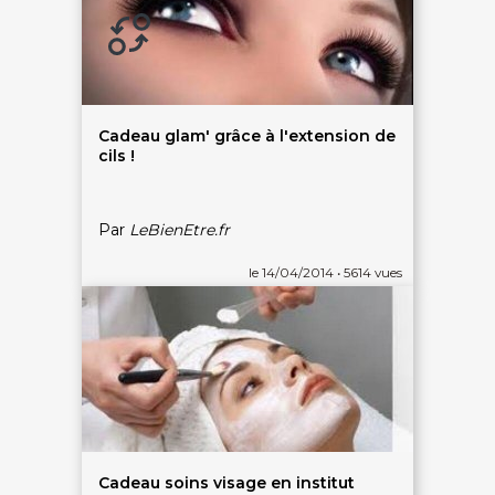
Échange 1 an
Cadeau glam' grâce à l'extension de
cils !
LIENS UTILES
Nos 5 engagements qualité
Notre charte de confiance
Par
LeBienEtre.fr
Les avis 100% certifiés
Bien-être en entreprise
le 14/04/2014 • 5614 vues
On vous aide - FAQ
ACCÈS RAPIDES
Bons plans massages
Spa privatif
Chèques cadeaux bien-être
Hammam
Dernières minutes spa
Massage modelage
Évènements bien-être
Massage relaxant
Articles bien-être
Massage couple Duo
Top recherches
Massage future maman
Cadeau soins visage en institut
Carte interactive
Toutes nos disciplines