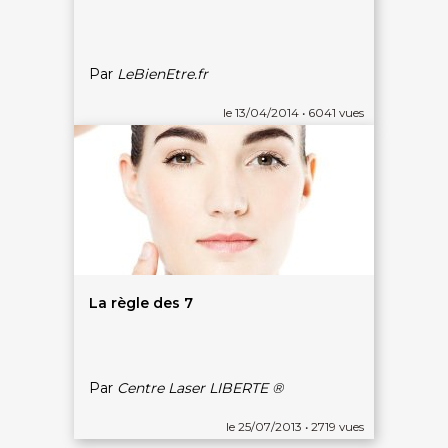
À PROPOS
Par
LeBienEtre.fr
Qui sommes-nous
CGV - CGU
le 13/04/2014 • 6041 vues
Mentions légales
Politique de confidentialité
La règle des 7
Par
Centre Laser LIBERTE ®
le 25/07/2013 • 2719 vues