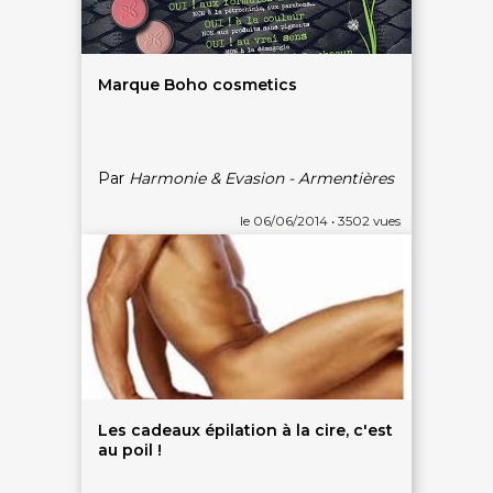
Marque Boho cosmetics
Par
Harmonie & Evasion - Armentières
le 06/06/2014 • 3502 vues
On discute ?
SERVICE CLIENTS LeBienEtre.fr
Les cadeaux épilation à la cire, c'est
au poil !
Email
Par ici... ;-)
Tél
03 20 14 99 99