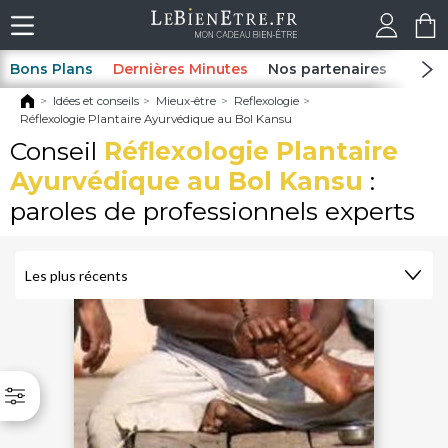
Bons Plans
Dernières Minutes
Nos partenaires
Spas
Idées et conseils
Mieux-être
Reflexologie
Réflexologie Plantaire Ayurvédique au Bol Kansu
Conseil
Réflexologie Plantaire
Ayurvédique au Bol Kansu
:
paroles de professionnels experts