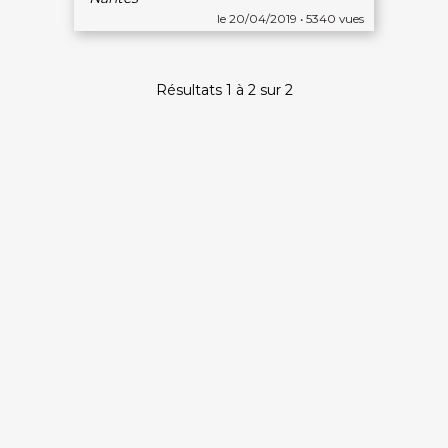
le 20/04/2019 • 5340 vues
Résultats 1 à 2 sur 2
On discute ?
SERVICE CLIENTS LeBienEtre.fr
Email
Par ici... ;-)
Tél
03 20 14 99 99