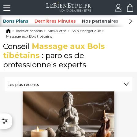
Bons Plans
Dernières Minutes
Nos partenaires
Spas
Idées et conseils
Mieux-être
Soin Energétique
Massage aux Bols tibétains
Conseil
Massage aux Bols
tibétains
: paroles de
professionnels experts