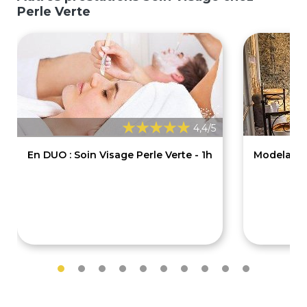
Perle Verte
4,4/5
En DUO : Soin Visage Perle Verte - 1h
Modelage 
108€
65€