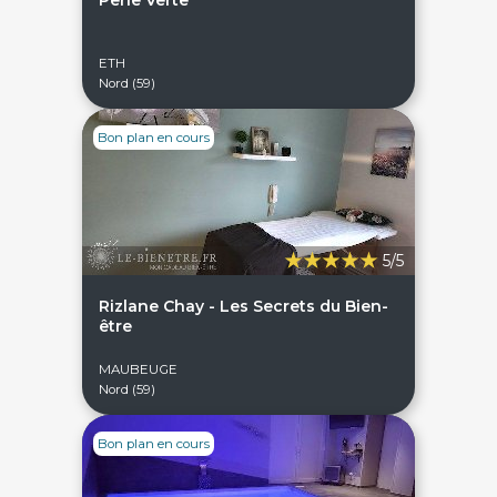
Perle Verte
ETH
Nord (59)
Bon plan en cours
5/5
Rizlane Chay - Les Secrets du Bien-
être
MAUBEUGE
Nord (59)
Bon plan en cours