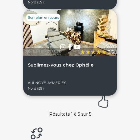
Nord (59)
DEVENIR PARTENAIRE
Proposer mon établissement
Témoignages partenaires
Bon plan en cours
RECRUTEMENT
Ouvrir une agence LeBienEtre.fr
5/5
Sublimez-vous chez Ophélie
Paiement sécurisé
Service cadeau
AULNOYE-AYMERIES
Nord (59)
Livraison gratuite
94% de satisfaits
Résultats 1 à 5 sur 5