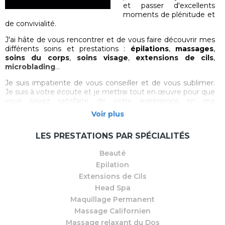
et passer d'excellents
moments de plénitude et
de convivialité.
J'ai hâte de vous rencontrer et de vous faire découvrir mes
différents soins et prestations :
épilations
,
massages
,
soins du corps
,
soins visage
,
extensions de cils
,
microblading
...
Je suis impatiente de vous conseiller et de vous sublimer.
Je suis à votre écoute et je mettrai tout en œuvre pour que
vous soyez satisfaite de votre expérience en ma
compagnie.
Voir plus
Afin de vous contenter, des cartes fidélité sont actives et
des promotions auront lieu régulièrement. Vous en serez
LES PRESTATIONS PAR SPÉCIALITÉS
averties par les réseaux sociaux et par les campagnes sms.
Beauté
J'ai toujours tissé de très bons liens avec mes clientes et je
Epilation
n'ai aucun doute sur le fait qu'il en sera de même avec vous
Extensions de Cils
!
Head Spa
Laissez-vous guider par mon professionnalisme et par mon
Maquillage Permanent
sens du travail bien fait.
Massage Californien
À très bientôt !
Massage relaxant du Dos