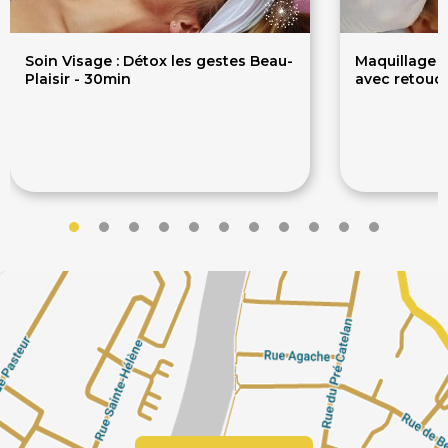
Soin Visage : Détox les gestes Beau-
Maquillage 
Plaisir - 30min
avec retouc
31€
28
39€
350€