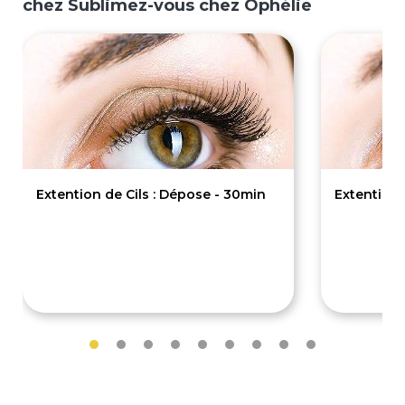
chez Sublimez-vous chez Ophélie
Extention de Cils : Dépose - 30min
Extention d
15€
55€