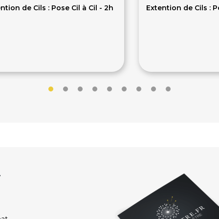
ntion de Cils : Pose Cil à Cil - 2h
Extention de Cils : 
5€
65€
r
hat