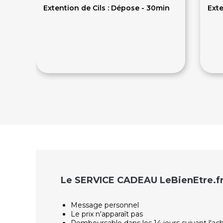
Extention de Cils : Dépose - 30min
Exte
15€
5
Le SERVICE CADEAU LeBienEtre.f
Message personnel
Le prix n'apparaît pas
Remboursable dans les 14 jours suivant l'ac