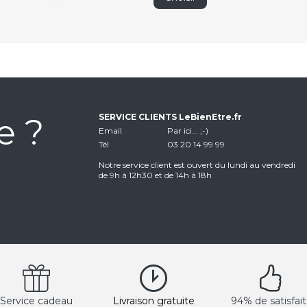
e ?
SERVICE CLIENTS LeBienEtre.fr
Email
Par ici... ;-)
Tél
03 20 14 99 99
Notre service client est ouvert du lundi au vendredi
de 9h à 12h30 et de 14h à 18h
Service cadeau
Livraison gratuite
94% de satisfait