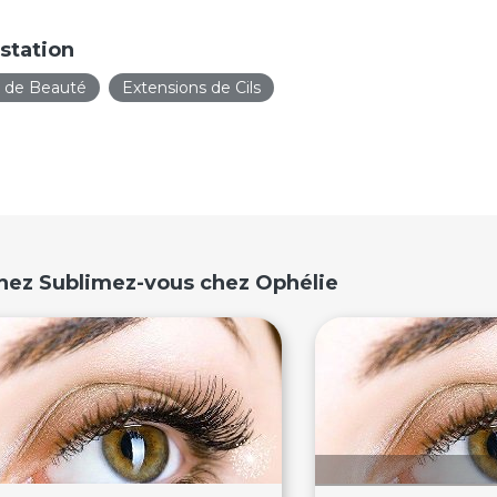
station
t de Beauté
Extensions de Cils
chez Sublimez-vous chez Ophélie