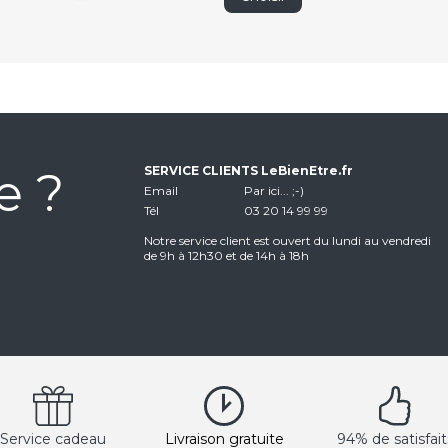
e ?
SERVICE CLIENTS LeBienEtre.fr
Email
Par ici... ;-)
Tél
03 20 14 99 99
Notre service client est ouvert du lundi au vendredi
de 9h à 12h30 et de 14h à 18h
Service cadeau
Livraison gratuite
94% de satisfait