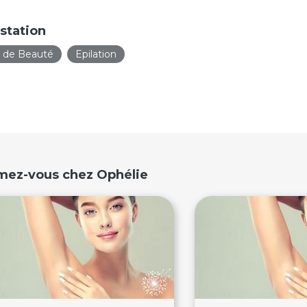
station
t de Beauté
Epilation
imez-vous chez Ophélie