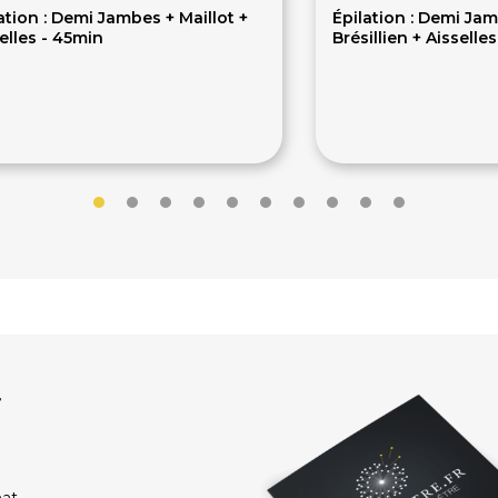
ation : Demi Jambes + Maillot +
Épilation : Demi Jam
elles - 45min
Brésillien + Aisselles
2€
34€
r
hat