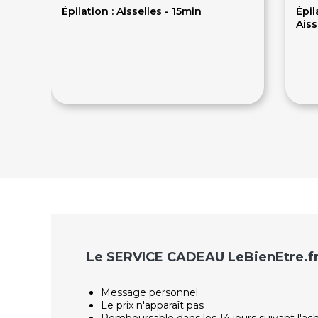
Épilation : Aisselles - 15min
Épil
Aiss
8€
3
Le SERVICE CADEAU LeBienEtre.f
Message personnel
Le prix n'apparaît pas
Remboursable dans les 14 jours suivant l'ac