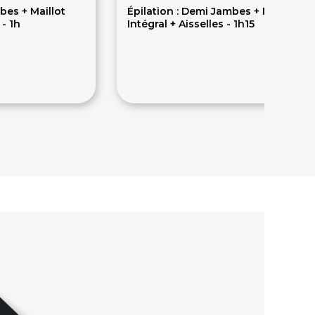
bes + Maillot
Épilation : Demi Jambes + Maillot
 - 1h
Intégral + Aisselles - 1h15
42€