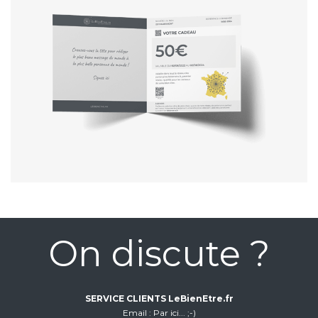
On discute ?
SERVICE CLIENTS LeBienEtre.fr
Email
Par ici... ;-)