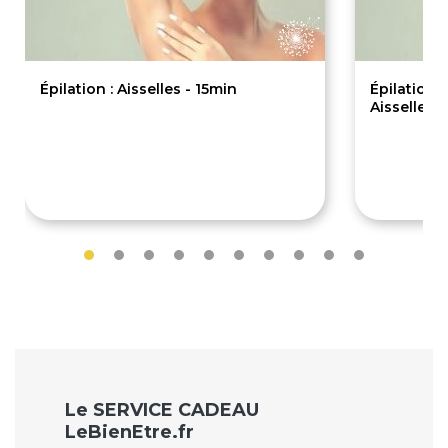
Épilation : Aisselles - 15min
Épilation 
Aisselles 
8€
32€
Le SERVICE CADEAU
LeBienEtre.fr