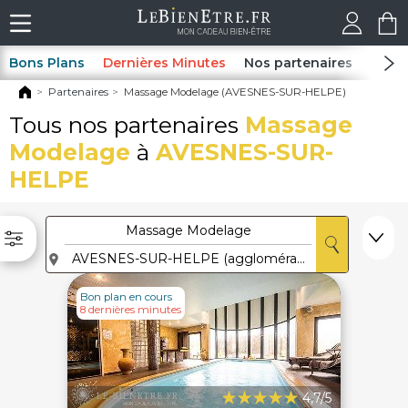
Bons Plans
Dernières Minutes
Nos partenaires
Spas
Partenaires
Massage Modelage (AVESNES-SUR-HELPE)
Tous nos partenaires
Massage
Modelage
à
AVESNES-SUR-
HELPE
Bon plan en cours
8 dernières minutes
4,7/5