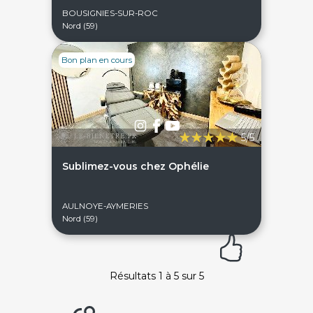
de 9h à 12h30 et de 14h à 18h
BOUSIGNIES-SUR-ROC
Nord (59)
DEVENIR PARTENAIRE
Proposer mon établissement
Témoignages partenaires
Bon plan en cours
RECRUTEMENT
Ouvrir une agence LeBienEtre.fr
5/5
Sublimez-vous chez Ophélie
Paiement sécurisé
Service cadeau
AULNOYE-AYMERIES
Nord (59)
Livraison gratuite
94% de satisfaits
Résultats 1 à 5 sur 5