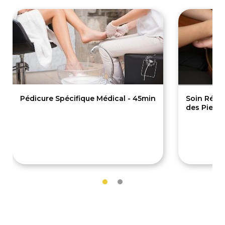
Pédicure Spécifique Médical - 45min
Soin Répar
des Pieds
45€
60€