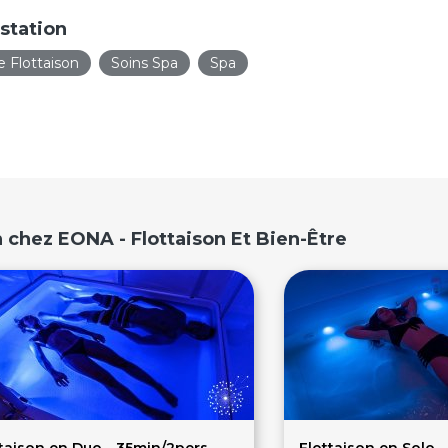
station
e Flottaison
Soins Spa
Spa
 chez EONA - Flottaison Et Bien-Être
taison en Duo - 35min/2pers
Flottaison en Solo -