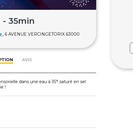
o - 35min
e
, 6 AVENUE VERCINGETORIX 63000
PTION
AVIS
ensorielle dans une eau à 35° saturé en sel
e !