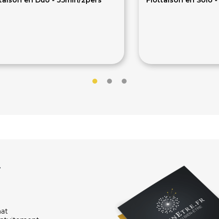
5€
65€
r
hat