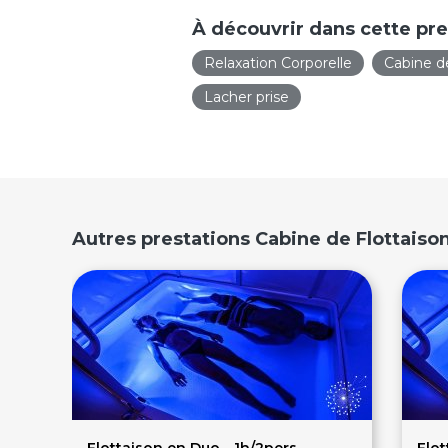
À découvrir dans cette pre
Relaxation Corporelle
Cabine d
Lacher prise
Autres prestations Cabine de Flottaison
Flottaison en Duo - 1h/2pers
Flot