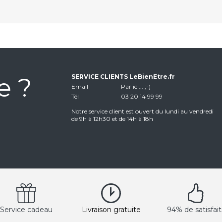
e ?
SERVICE CLIENTS LeBienEtre.fr
Email
Par ici... ;-)
Tél
03 20 14 99 99
Notre service client est ouvert du lundi au vendredi
de 9h à 12h30 et de 14h à 18h
Service cadeau
Livraison gratuite
94% de satisfait