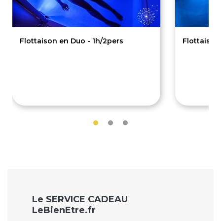
Flottaison en Duo - 1h/2pers
Flottaison
110€
65€
Le SERVICE CADEAU
LeBienEtre.fr