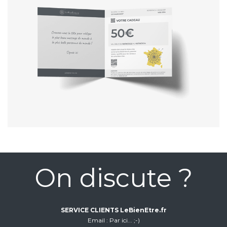
On discute ?
SERVICE CLIENTS LeBienEtre.fr
Email
Par ici... ;-)