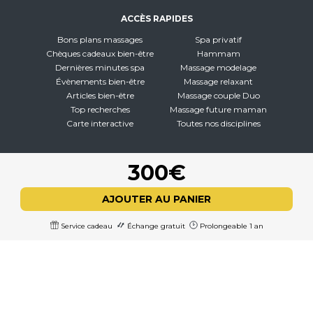
ACCÈS RAPIDES
Bons plans massages
Spa privatif
Chèques cadeaux bien-être
Hammam
Dernières minutes spa
Massage modelage
Évènements bien-être
Massage relaxant
Articles bien-être
Massage couple Duo
Top recherches
Massage future maman
Carte interactive
Toutes nos disciplines
À PROPOS
300€
Qui sommes-nous
CGV - CGU
AJOUTER AU PANIER
Mentions légales
Politique de confidentialité
Service cadeau
Échange gratuit
Prolongeable 1 an