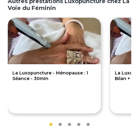
Autres prestations Luxopuncture chez La
Voie du Féminin
La Luxopuncture - Ménopause : 1
La Luxopun
Séance - 30min
Bilan + Sé
42€
70€