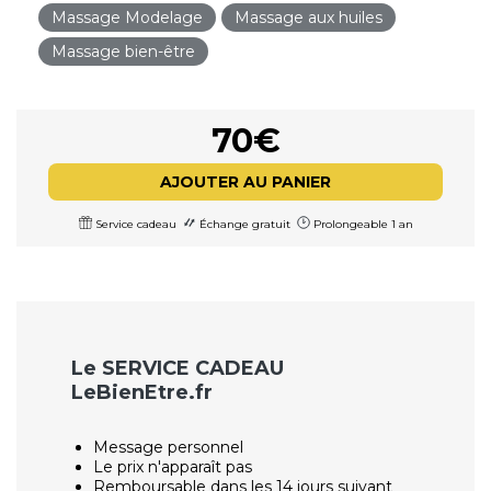
Massage Modelage
Massage aux huiles
Massage bien-être
70€
AJOUTER AU PANIER
Service cadeau
Échange gratuit
Prolongeable 1 an
Le SERVICE CADEAU
LeBienEtre.fr
Message personnel
Le prix n'apparaît pas
Remboursable dans les 14 jours suivant