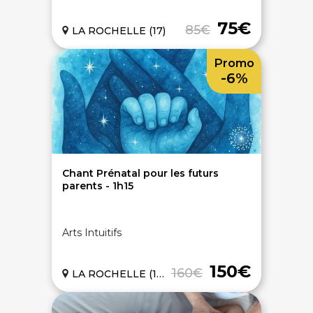
75€
85€
LA ROCHELLE (17)
Promo
-6%
Chant Prénatal pour les futurs
parents - 1h15
Arts Intuitifs
On discute ?
150€
160€
LA ROCHELLE (17)