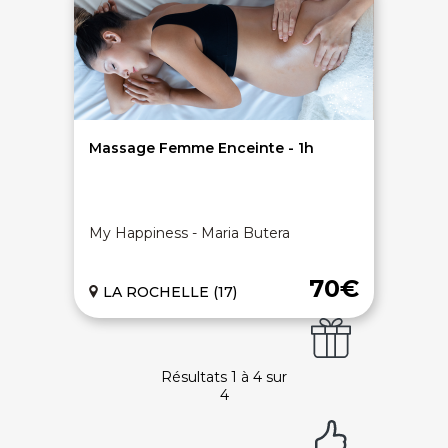
SERVICE CLIENTS LeBienEtre.fr
Email
Par ici... ;-)
Tél
03 20 14 99 99
Notre service client est ouvert du lundi au vendredi
de 9h à 12h30 et de 14h à 18h
DEVENIR PARTENAIRE
Massage Femme Enceinte - 1h
Proposer mon établissement
Témoignages partenaires
RECRUTEMENT
My Happiness - Maria Butera
Ouvrir une agence LeBienEtre.fr
70€
LA ROCHELLE (17)
Paiement sécurisé
Service cadeau
Résultats 1 à 4 sur
4