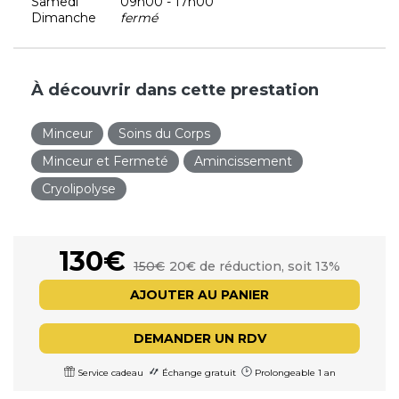
Samedi
09h00 - 17h00
Dimanche
fermé
À découvrir dans cette prestation
Minceur
Soins du Corps
Minceur et Fermeté
Amincissement
Cryolipolyse
130€
150€
20€ de réduction, soit 13%
AJOUTER AU PANIER
DEMANDER UN RDV
Service cadeau
Échange gratuit
Prolongeable 1 an