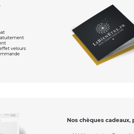
r
hat
ratuitement
ent
effet velours
 commande
Nos chèques cadeaux, po