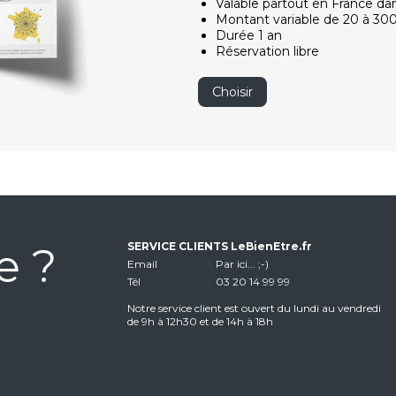
Valable partout en France da
Montant variable de 20 à 30
Durée 1 an
Réservation libre
Choisir
e ?
SERVICE CLIENTS LeBienEtre.fr
Email
Par ici... ;-)
Tél
03 20 14 99 99
Notre service client est ouvert du lundi au vendredi
de 9h à 12h30 et de 14h à 18h