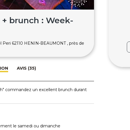
f + brunch : Week-
riel Peri 62110 HENIN-BEAUMONT , près de
ION
AVIS (35)
ch" commandez un excellent brunch durant
uement le samedi ou dimanche