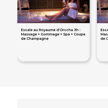
Escale au Royaume d'Orccha 3h :
Esc
Massage + Gommage + Spa + Coupe
Mas
de Champagne
de 
149€
1