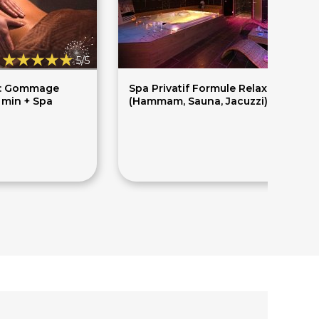
5/5
h : Gommage
Spa Privatif Formule Relax
n + Spa
(Hammam, Sauna, Jacuzzi) - 1h/1per
35€