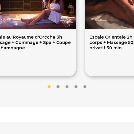
ale au Royaume d'Orccha 3h :
Escale Orientale 2
sage + Gommage + Spa + Coupe
corps + Massage 50 mi
Champagne
privatif 30 min
55€
109€