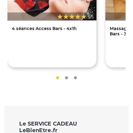
5/5
4 séances Access Bars - 4x1h
Massage d
Bars - 30 
160€
4
240€
50€
Le SERVICE CADEAU
LeBienEtre.fr