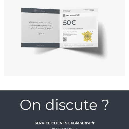
On discute ?
SERVICE CLIENTS LeBienEtre.fr
Email
Par ici... ;-)