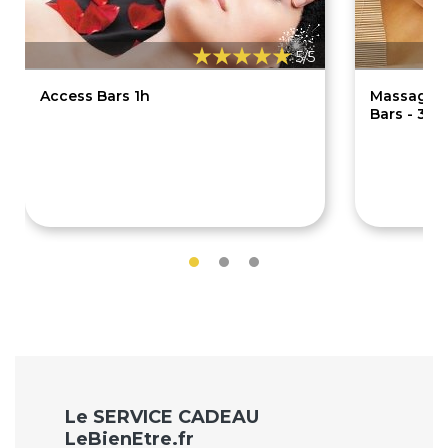
5/5
Access Bars 1h
Massage d
Bars - 30 
45€
4
60€
50€
Le SERVICE CADEAU
LeBienEtre.fr