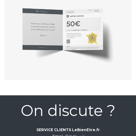
On discute ?
SERVICE CLIENTS LeBienEtre.fr
Email
Par ici... ;-)