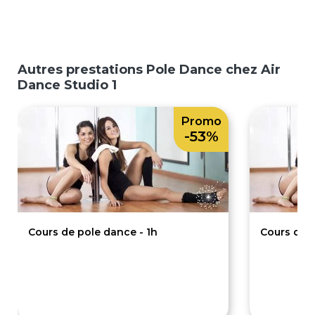
Autres prestations Pole Dance chez Air
Dance Studio 1
Promo
-53%
Cours de pole dance - 1h
Cours de 
19€
2
40€
40€