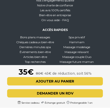
Nos 5 engagements qualité
Notre charte de confiance
Les avis 100% certifiés
Bien-être en entreprise
On vous aide - FAQ
ACCÈS RAPIDES
Bons plans massages
Spa privatif
Chèques cadeaux bien-être
Hammam
Dernières minutes spa
Massage modelage
Évènements bien-être
Massage relaxant
Articles bien-être
Massage couple Duo
Top recherches
Massage future maman
Carte interactive
Toutes nos disciplines
35€
80€
45€ de réduction, soit 56%
À PROPOS
AJOUTER AU PANIER
Qui sommes-nous
CGV - CGU
DEMANDER UN RDV
Mentions légales
Politique de confidentialité
Service cadeau
Échange gratuit
Prolongeable 1 an