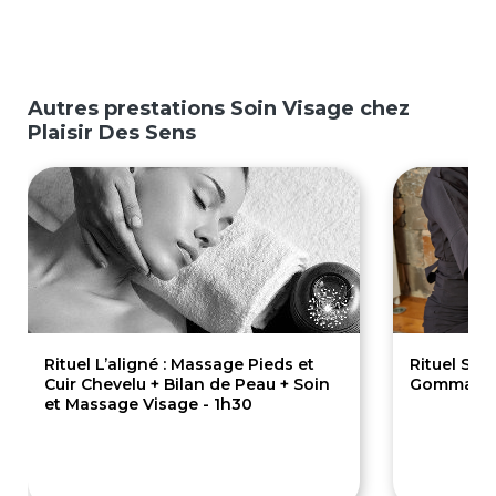
Autres prestations Soin Visage chez
Plaisir Des Sens
Rituel L’aligné : Massage Pieds et
Rituel Sens
Cuir Chevelu + Bilan de Peau + Soin
Gommage C
et Massage Visage - 1h30
129€
142€