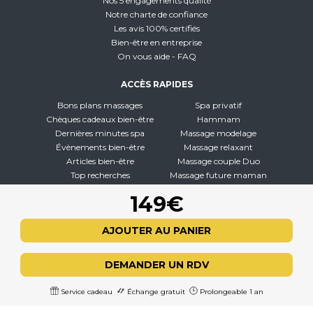
Nos 5 engagements qualité
Notre charte de confiance
Les avis 100% certifiés
Bien-être en entreprise
On vous aide - FAQ
ACCÈS RAPIDES
Bons plans massages
Spa privatif
Chèques cadeaux bien-être
Hammam
Dernières minutes spa
Massage modelage
Évènements bien-être
Massage relaxant
Articles bien-être
Massage couple Duo
Top recherches
Massage future maman
Carte interactive
Toutes nos disciplines
149€
À PROPOS
AJOUTER AU PANIER
Qui sommes-nous
CGV - CGU
DEMANDER UN RDV
Mentions légales
Politique de confidentialité
Service cadeau
Échange gratuit
Prolongeable 1 an