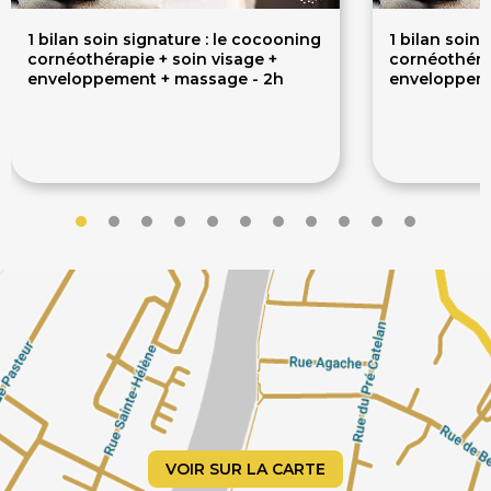
Rituel Beauté
1 bilan soin signature : le cocooning
1 bilan soin
Rituel Duo
cornéothérapie + soin visage +
cornéothérap
Réflexologie Plantaire Japonaise
enveloppement + massage - 2h
enveloppeme
Shirodhara
Soin Energétique
129€
149€
149€
Soin Visage
Soins Anti-âge
Soins beauté
Soins du Corps
Soins du visage Bio
Spa Privatif
Épilation Lumière Pulsée
VOIR SUR LA CARTE