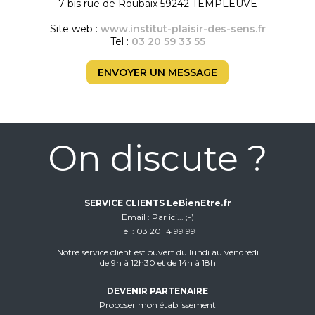
7 bis rue de Roubaix 59242 TEMPLEUVE
Site web :
www.institut-plaisir-des-sens.fr
Tel :
03 20 59 33 55
ENVOYER UN MESSAGE
On discute ?
SERVICE CLIENTS LeBienEtre.fr
Email
Par ici... ;-)
Tél
03 20 14 99 99
Notre service client est ouvert du lundi au vendredi
de 9h à 12h30 et de 14h à 18h
DEVENIR PARTENAIRE
Proposer mon établissement