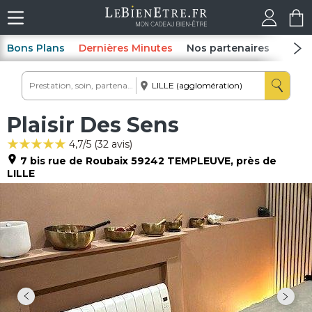
Bons Plans
Dernières Minutes
Nos partenaires
Spas
Plaisir Des Sens
4,7
/5 (
32
avis)
7 bis rue de Roubaix
59242
TEMPLEUVE
, près de
LILLE