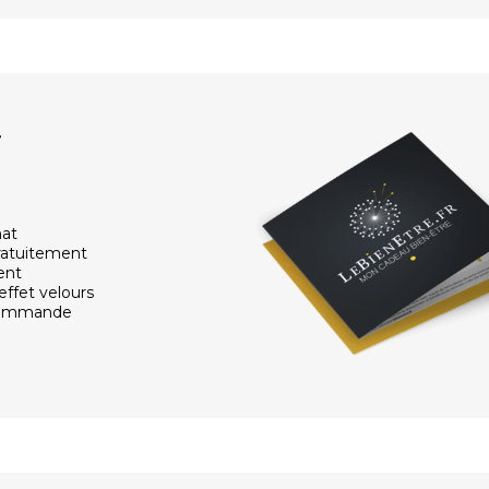
r
hat
ratuitement
ent
effet velours
 commande