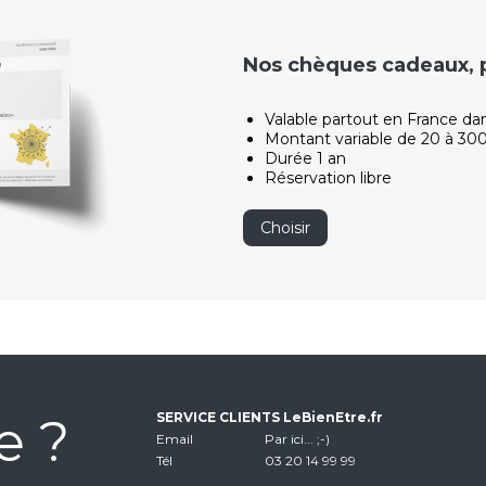
Nos chèques cadeaux, po
Valable partout en France da
Montant variable de 20 à 30
Durée 1 an
Réservation libre
Choisir
e ?
SERVICE CLIENTS LeBienEtre.fr
Email
Par ici... ;-)
Tél
03 20 14 99 99