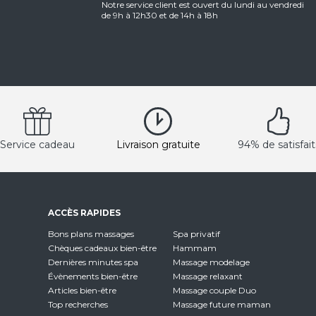
Notre service client est ouvert du lundi au vendredi
de 9h à 12h30 et de 14h à 18h
Service cadeau
Livraison gratuite
94% de satisfait
ACCÈS RAPIDES
Bons plans massages
Spa privatif
Chèques cadeaux bien-être
Hammam
Dernières minutes spa
Massage modelage
Évènements bien-être
Massage relaxant
Articles bien-être
Massage couple Duo
Top recherches
Massage future maman