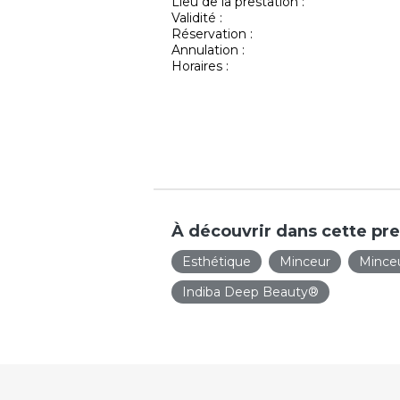
Lieu de la prestation :
Validité :
Réservation :
Annulation :
Horaires :
À découvrir dans cette pre
Esthétique
Minceur
Mince
Indiba Deep Beauty®