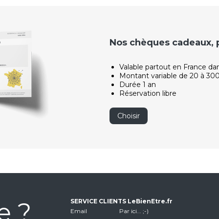
Nos chèques cadeaux, po
Valable partout en France da
Montant variable de 20 à 30
Durée 1 an
Réservation libre
Choisir
e ?
SERVICE CLIENTS LeBienEtre.fr
Email
Par ici... ;-)