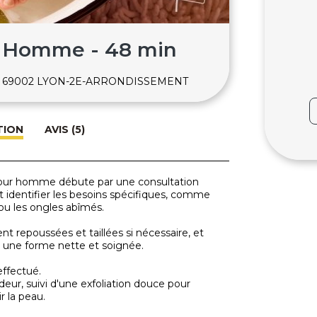
s Homme - 48 min
urse 69002 LYON-2E-ARRONDISSEMENT
TION
AVIS (5)
pour homme débute par une consultation
et identifier les besoins spécifiques, comme
 ou les ongles abîmés.
t repoussées et taillées si nécessaire, et
r une forme nette et soignée.
ffectué.
eur, suivi d'une exfoliation douce pour
r la peau.