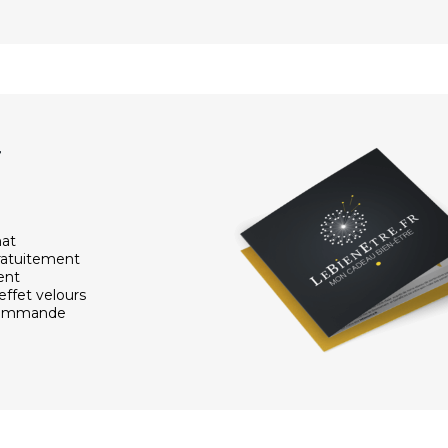
r
hat
ratuitement
ent
effet velours
 commande