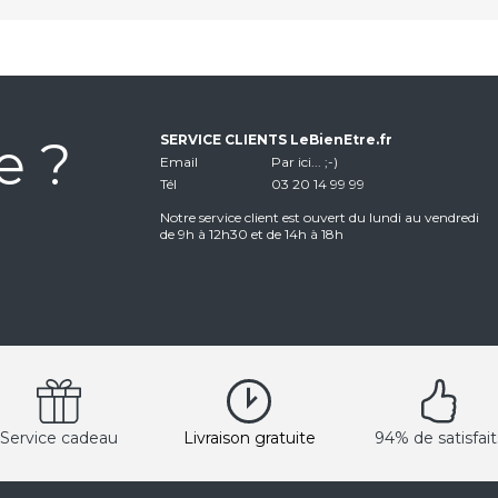
e ?
SERVICE CLIENTS LeBienEtre.fr
Email
Par ici... ;-)
Tél
03 20 14 99 99
Notre service client est ouvert du lundi au vendredi
de 9h à 12h30 et de 14h à 18h
Service cadeau
Livraison gratuite
94% de satisfait