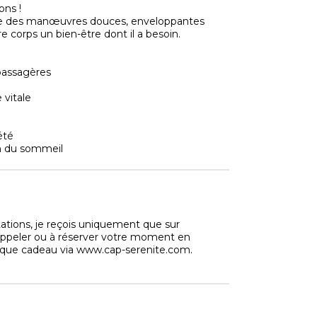
ons !
ssocie des manœuvres douces, enveloppantes
e corps un bien-être dont il a besoin.
 passagères
 vitale
iété
on du sommeil
ations, je reçois uniquement que sur
ppeler ou à réserver votre moment en
hèque cadeau via www.cap-serenite.com.