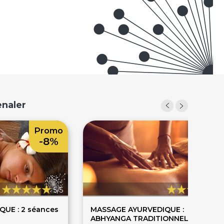
enaler
Promo
-8%
5/5
5
UE : 2 séances
MASSAGE AYURVEDIQUE :
ABHYANGA TRADITIONNEL global -