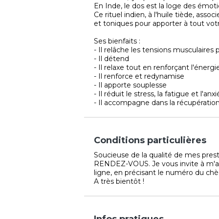
En Inde, le dos est la loge des émoti
Ce rituel indien, à l'huile tiède, a
et toniques pour apporter à tout votr
Ses bienfaits :
- Il relâche les tensions musculaires
- Il détend
- Il relaxe tout en renforçant l'énergie
- Il renforce et redynamise
- Il apporte souplesse
- Il réduit le stress, la fatigue et l'anx
- Il accompagne dans la récupérati
Conditions particulières
Soucieuse de la qualité de mes prest
RENDEZ-VOUS. Je vous invite à m'a
ligne, en précisant le numéro du c
A très bientôt !
Infos pratiques