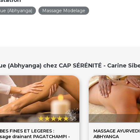
ue (Abhyanga)
Massage Modelage
ue (Abhyanga) chez CAP SÉRÉNITÉ - Carine Sib
5/5
BES FINES ET LEGERES :
MASSAGE AYURVEDIQ
sage drainant PAGATCHAMPI -
ABHYANGA