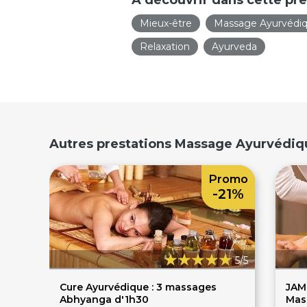
Mieux-être
Massage Ayurvédiq
Relaxation
Ayurveda
Autres prestations Massage Ayurvédiq
Promo
-21%
5/5
Cure Ayurvédique : 3 massages
JAM
Abhyanga d'1h30
Mas