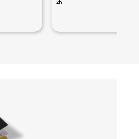
2h
120€