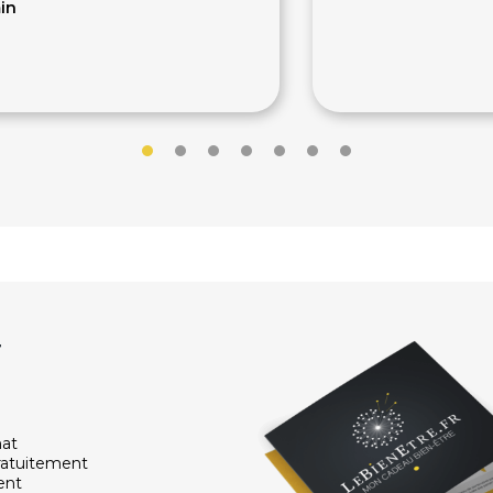
in
0€
220€
240€
r
hat
ratuitement
ent