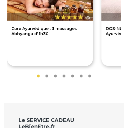
5/5
Cure Ayurvédique : 3 massages
DOS-NUQU
Abhyanga d'1h30
Ayurvédiq
285€
80€
360€
Le SERVICE CADEAU
LeBienEtre.fr