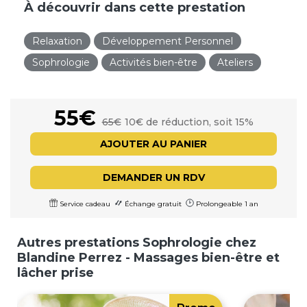
À découvrir dans cette prestation
Relaxation
Développement Personnel
Sophrologie
Activités bien-être
Ateliers
55€
65€
10€ de réduction, soit 15%
AJOUTER AU PANIER
DEMANDER UN RDV
Service cadeau
Échange gratuit
Prolongeable 1 an
Autres prestations Sophrologie chez
Blandine Perrez - Massages bien-être et
lâcher prise