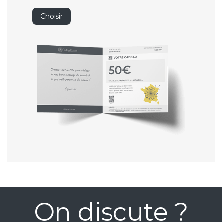
Choisir
On discute ?