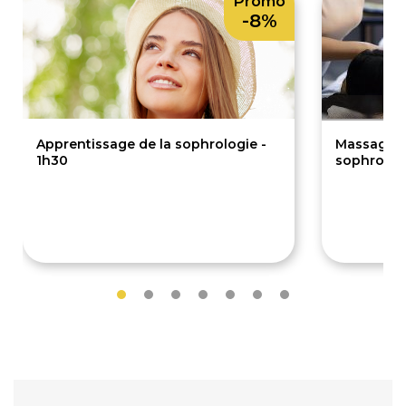
Promo
-8%
Apprentissage de la sophrologie -
Massage A
1h30
sophrologi
60€
55
65€
58€