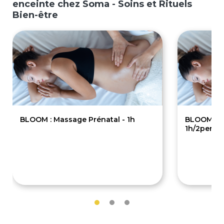
enceinte chez Soma - Soins et Rituels
Bien-être
BLOOM : Massage Prénatal - 1h
BLOOM : M
1h/2pers
65€
115€