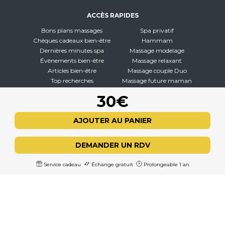
ACCÈS RAPIDES
Bons plans massages
Spa privatif
Chèques cadeaux bien-être
Hammam
Dernières minutes spa
Massage modelage
Évènements bien-être
Massage relaxant
Articles bien-être
Massage couple Duo
Top recherches
Massage future maman
Carte interactive
Toutes nos disciplines
30€
À PROPOS
AJOUTER AU PANIER
Qui sommes-nous
CGV - CGU
DEMANDER UN RDV
Mentions légales
Politique de confidentialité
Service cadeau
Échange gratuit
Prolongeable 1 an