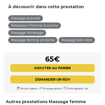
À découvrir dans cette prestation
Massage prénatal
Relaxation Femme Enceinte
Massage Modelage
Massage femme enceinte
Massage bien-être
65€
AJOUTER AU PANIER
DEMANDER UN RDV
Service cadeau
Échange gratuit
Prolongeable 1 an
Autres prestations Massage femme