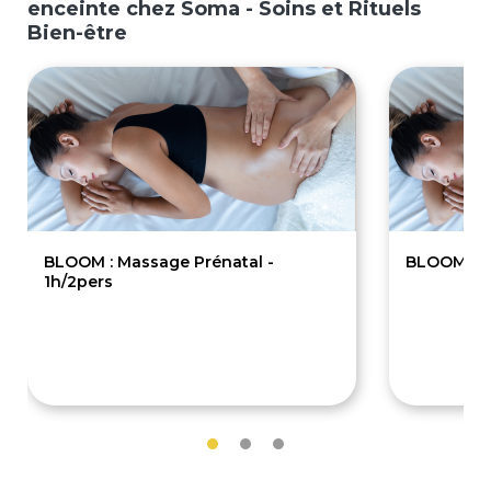
enceinte chez Soma - Soins et Rituels
Bien-être
BLOOM : Massage Prénatal -
BLOOM : M
1h/2pers
115€
30€