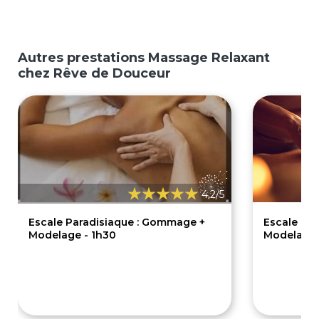
Autres prestations Massage Relaxant
chez Rêve de Douceur
4,2/5
Escale Paradisiaque : Gommage +
Escale Ro
Modelage - 1h30
Modelage 
84€
65€