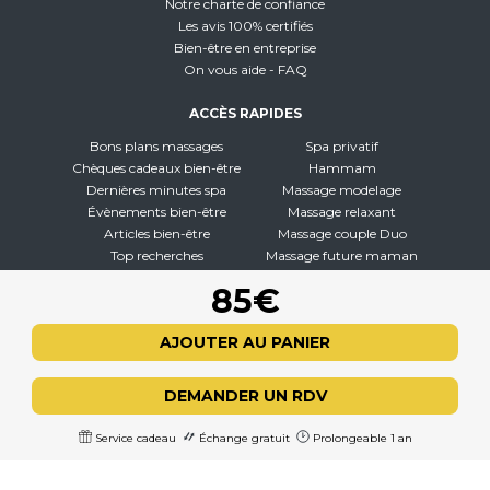
Notre charte de confiance
Les avis 100% certifiés
Bien-être en entreprise
On vous aide - FAQ
ACCÈS RAPIDES
Bons plans massages
Spa privatif
Chèques cadeaux bien-être
Hammam
Dernières minutes spa
Massage modelage
Évènements bien-être
Massage relaxant
Articles bien-être
Massage couple Duo
Top recherches
Massage future maman
Carte interactive
Toutes nos disciplines
85€
À PROPOS
AJOUTER AU PANIER
Qui sommes-nous
CGV - CGU
DEMANDER UN RDV
Mentions légales
Politique de confidentialité
Service cadeau
Échange gratuit
Prolongeable 1 an