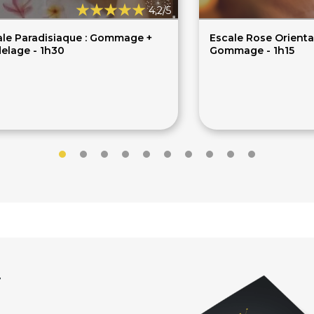
4,2/5
ale Paradisiaque : Gommage +
Escale Rose Orienta
elage - 1h30
Gommage - 1h15
4€
69€
r