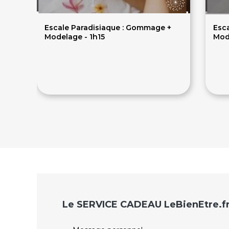
Escale Paradisiaque : Gommage +
Esc
Modelage - 1h15
Mod
75€
8
Le SERVICE CADEAU LeBienEtre.f