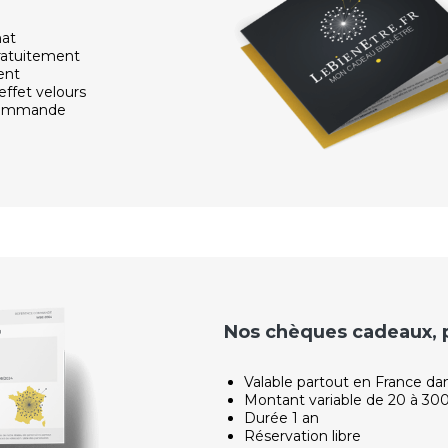
hat
ratuitement
ent
effet velours
 commande
Nos chèques cadeaux, po
Valable partout en France da
Montant variable de 20 à 30
Durée 1 an
Réservation libre