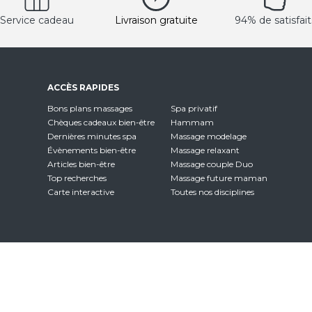
Service cadeau
Livraison gratuite
94% de satisfait
ACCÈS RAPIDES
Bons plans massages
Spa privatif
Chèques cadeaux bien-être
Hammam
Dernières minutes spa
Massage modelage
Évènements bien-être
Massage relaxant
Articles bien-être
Massage couple Duo
Top recherches
Massage future maman
Carte interactive
Toutes nos disciplines