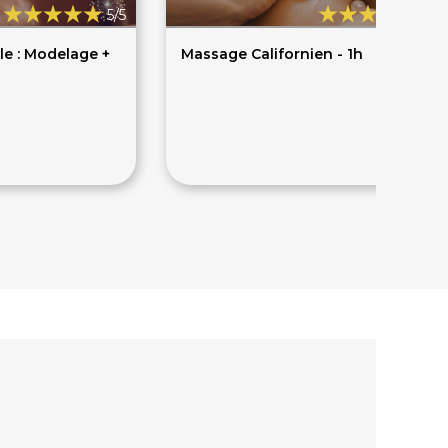
5/5
4,8
le : Modelage +
Massage Californien - 1h
63€