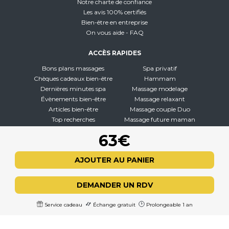
Notre charte de confiance
Les avis 100% certifiés
Bien-être en entreprise
On vous aide - FAQ
ACCÈS RAPIDES
Bons plans massages
Spa privatif
Chèques cadeaux bien-être
Hammam
Dernières minutes spa
Massage modelage
Évènements bien-être
Massage relaxant
Articles bien-être
Massage couple Duo
Top recherches
Massage future maman
Carte interactive
Toutes nos disciplines
63€
À PROPOS
AJOUTER AU PANIER
Qui sommes-nous
CGV - CGU
DEMANDER UN RDV
Mentions légales
Politique de confidentialité
Service cadeau
Échange gratuit
Prolongeable 1 an