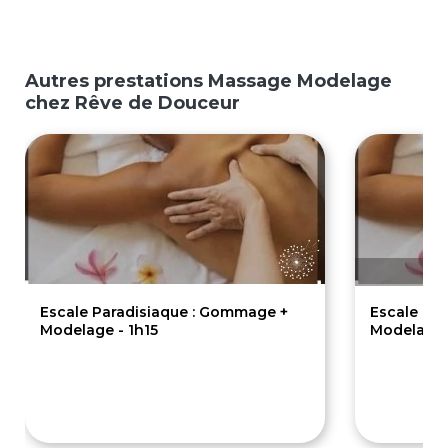
Autres prestations Massage Modelage
chez Rêve de Douceur
Escale Paradisiaque : Gommage +
Escale Pa
Modelage - 1h15
Modelage 
75€
84€