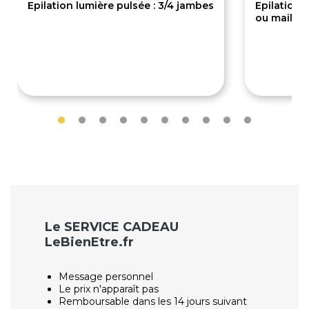
Epilation lumière pulsée : 3/4 jambes
Epilation l
ou maillot
150€
49€
Le SERVICE CADEAU
LeBienEtre.fr
Message personnel
Le prix n'apparaît pas
Remboursable dans les 14 jours suivant