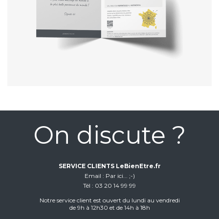
On discute ?
SERVICE CLIENTS LeBienEtre.fr
Email
Par ici... ;-)
Tél
03 20 14 99 99
Notre service client est ouvert du lundi au vendredi
de 9h à 12h30 et de 14h à 18h