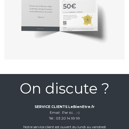
On discute ?
SERVICE CLIENTS LeBienEtre.fr
Email
Par ici... ;-)
Tél
03 20 14 99 99
Notre service client est ouvert du lundi au vendredi