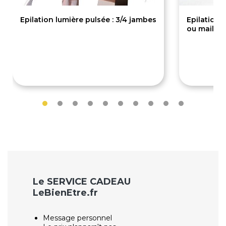
Epilation lumière pulsée : 3/4 jambes
Epilation l
ou maillot
150€
49€
Le SERVICE CADEAU
LeBienEtre.fr
Message personnel