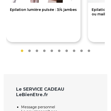
Epilation lumière pulsée : 3/4 jambes
Epilation l
ou maillot
150€
49€
Le SERVICE CADEAU
LeBienEtre.fr
Message personnel