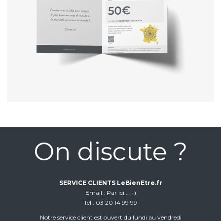
On discute ?
SERVICE CLIENTS LeBienEtre.fr
Email
Par ici... ;-)
Tél
03 20 14 99 99
Notre service client est ouvert du lundi au vendredi