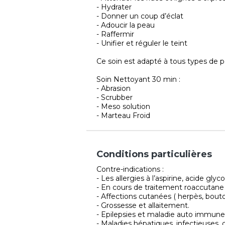
- Hydrater
- Donner un coup d’éclat
- Adoucir la peau
- Raffermir
- Unifier et réguler le teint
Ce soin est adapté à tous types de p
Soin Nettoyant 30 min :
- Abrasion
- Scrubber
- Meso solution
- Marteau Froid
Conditions particulières
Contre-indications :
- Les allergies à l’aspirine, acide gly
- En cours de traitement roaccutane
- Affections cutanées ( herpès, bouto
- Grossesse et allaitement.
- Epilepsies et maladie auto immune
- Maladies hépatiques, infectieuses, 