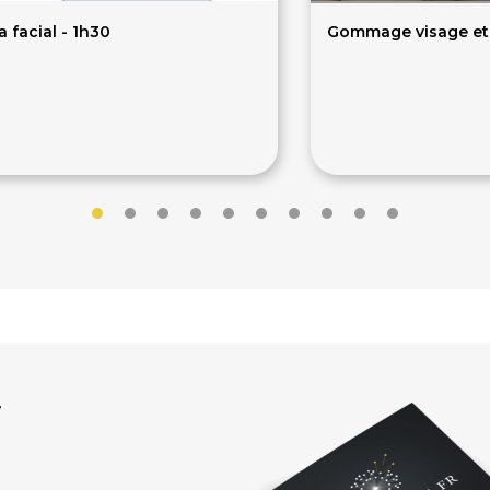
 facial - 1h30
Gommage visage et 
29€
45€
r