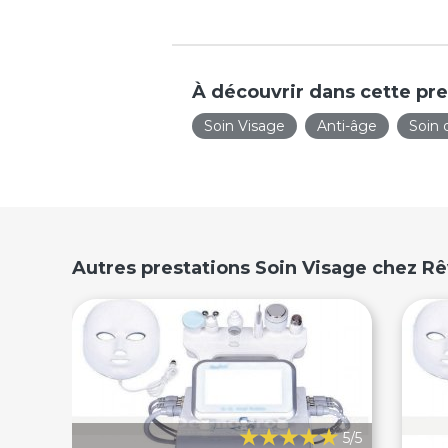
À découvrir dans cette pre
Soin Visage
Anti-âge
Soin 
Autres prestations Soin Visage chez R
5/5