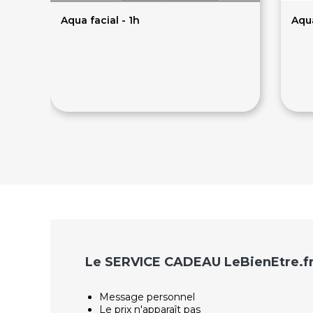
Aqua facial - 1h
Aqua
95€
1
Le SERVICE CADEAU LeBienEtre.f
Message personnel
Le prix n'apparaît pas