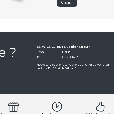
Choisir
e ?
SERVICE CLIENTS LeBienEtre.fr
Email
Par ici... ;-)
Tél
03 20 14 99 99
Notre service client est ouvert du lundi au vendredi
de 9h à 12h30 et de 14h à 18h