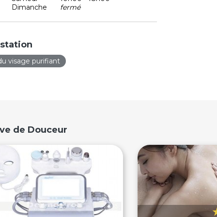
Dimanche
fermé
station
du visage purifiant
êve de Douceur