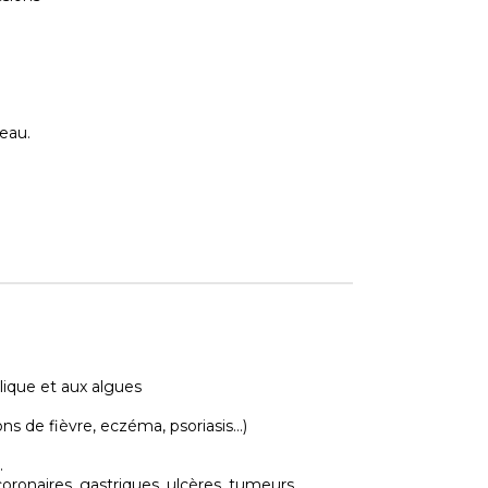
eau.
colique et aux algues
ns de fièvre, eczéma, psoriasis…)
.
coronaires, gastriques, ulcères, tumeurs,