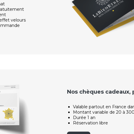
hat
ratuitement
ent
effet velours
 commande
Nos chèques cadeaux, po
Valable partout en France da
Montant variable de 20 à 30
Durée 1 an
Réservation libre