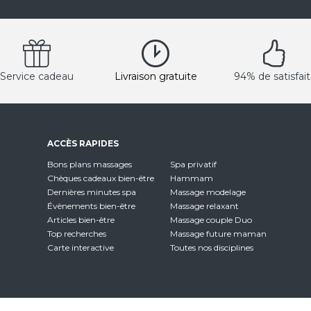
Service cadeau
Livraison gratuite
94% de satisfait
ACCÈS RAPIDES
Bons plans massages
Spa privatif
Chèques cadeaux bien-être
Hammam
Dernières minutes spa
Massage modelage
Évènements bien-être
Massage relaxant
Articles bien-être
Massage couple Duo
Top recherches
Massage future maman
Carte interactive
Toutes nos disciplines