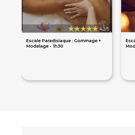
4,2/5
Escale Paradisiaque : Gommage +
Esc
Modelage - 1h30
Mod
84€
6