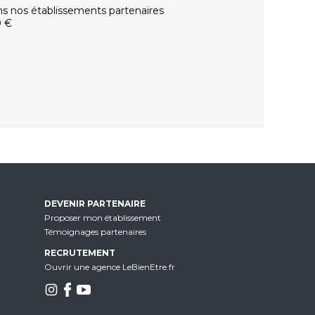
ns nos établissements partenaires
0 €
DEVENIR PARTENAIRE
Proposer mon établissement
Témoignages partenaires
RECRUTEMENT
Ouvrir une agence LeBienEtre.fr