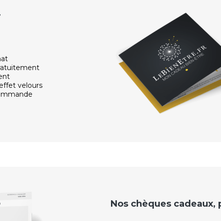
r
hat
ratuitement
ent
effet velours
 commande
Nos chèques cadeaux, po