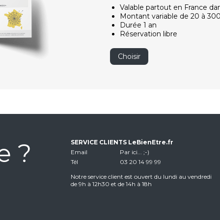
Valable partout en France da
Montant variable de 20 à 30
Durée 1 an
Réservation libre
Choisir
e ?
SERVICE CLIENTS LeBienEtre.fr
Email
Par ici... ;-)
Tél
03 20 14 99 99
Notre service client est ouvert du lundi au vendredi
de 9h à 12h30 et de 14h à 18h