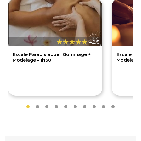
4,2/5
Escale Paradisiaque : Gommage +
Escale Ro
Modelage - 1h30
Modelage 
84€
65€