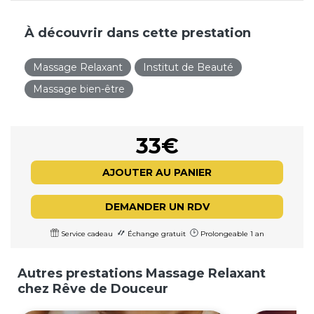
À découvrir dans cette prestation
Massage Relaxant
Institut de Beauté
Massage bien-être
33€
AJOUTER AU PANIER
DEMANDER UN RDV
Service cadeau
Échange gratuit
Prolongeable 1 an
Autres prestations Massage Relaxant
chez Rêve de Douceur