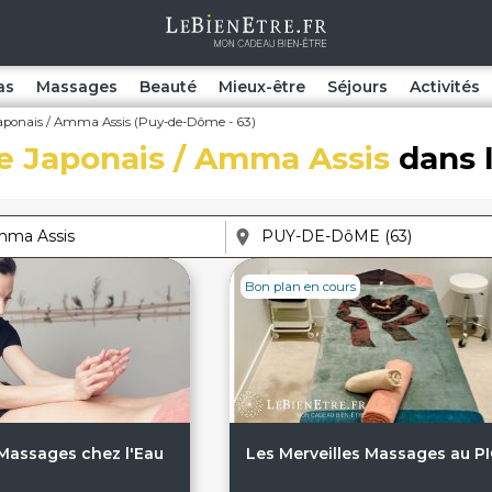
as
Massages
Beauté
Mieux-être
Séjours
Activités
aponais / Amma Assis (Puy-de-Dôme - 63)
 Japonais / Amma Assis
dans 
Bon plan en cours
 Massages chez l'Eau
Les Merveilles Massages au P