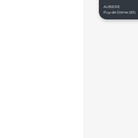
AUBIERE
Puy-de-Dôme (63)