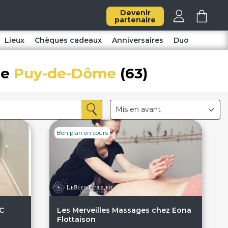
Devenir
partenaire
Lieux
Chèques cadeaux
Anniversaires
Duo
le
Puy-de-Dôme
(63)
Mis en avant
Bon plan en cours
IC
Les Merveilles Massages chez Eona
Flottaison