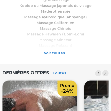
Hydromassage
Kobido ou Massage japonais du visage
Madérothérapie
Massage Ayurvédique (Abhyanga)
Massage Californien
Massage Chinois
Massage Hawaïen / Lomi-Lomi
Massage Minceur
Massage Relaxant
Massage bien-être
Voir toutes
Massage sous affusion
Microdermabrasion
Mieux-être
DERNIÈRES OFFRES
Toutes
Photobiomodulation
Pressothérapie
Promo
Réflexologie Plantaire
-24%
Soin Visage
Soin Visage Homme
Soin du visage peau sensible
Soins Homme