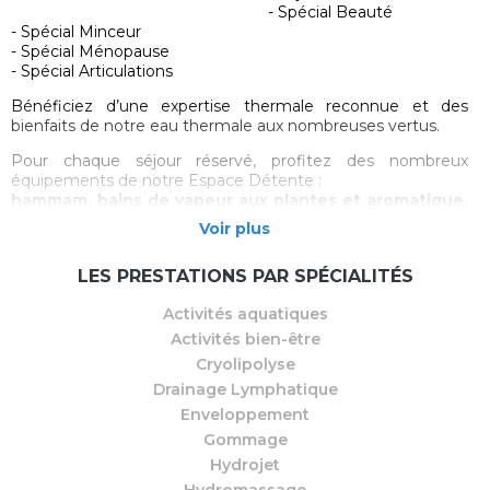
- Spécial Beauté
- Spécial Minceur
- Spécial Ménopause
- Spécial Articulations
Bénéficiez d’une expertise thermale reconnue et des
bienfaits de notre eau thermale aux nombreuses vertus.
Pour chaque séjour réservé, profitez des nombreux
équipements de notre Espace Détente :
hammam, bains de vapeur aux plantes et aromatique,
salon divana, douches expérimentales, sauna,
Voir plus
douches glacées et fontaine de givre, jacuzzis en
intérieur et en extérieur, solarium, tisanerie,…
LES PRESTATIONS PAR SPÉCIALITÉS
Et de notre
Espace Aquatique
: couloir de nage de 25 m,
bassin ludique avec jeux d'eau, tisanerie et grande terrasse
Activités aquatiques
extérieure abritée.
Activités bien-être
Cryolipolyse
Drainage Lymphatique
Enveloppement
Gommage
Hydrojet