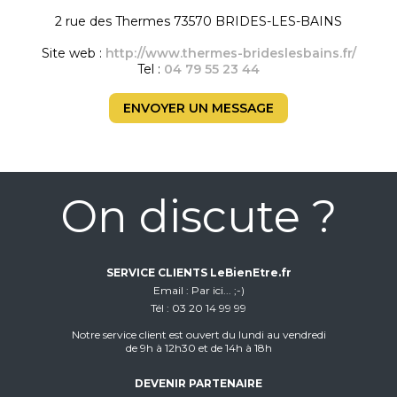
2 rue des Thermes 73570 BRIDES-LES-BAINS
Site web :
http://www.thermes-brideslesbains.fr/
Tel :
04 79 55 23 44
ENVOYER UN MESSAGE
On discute ?
SERVICE CLIENTS LeBienEtre.fr
Email
Par ici... ;-)
Tél
03 20 14 99 99
Notre service client est ouvert du lundi au vendredi
de 9h à 12h30 et de 14h à 18h
DEVENIR PARTENAIRE