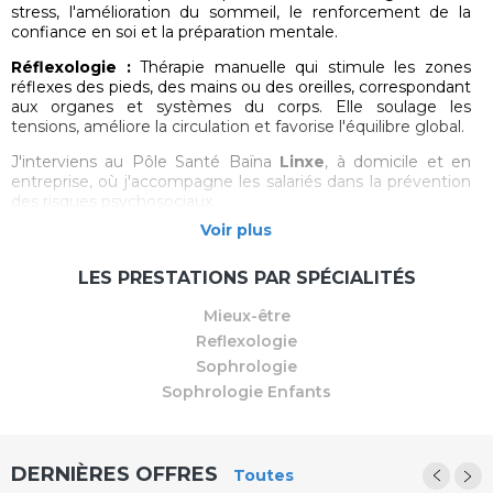
stress, l'amélioration du sommeil, le renforcement de la
confiance en soi et la préparation mentale.
Réflexologie :
Thérapie manuelle qui stimule les zones
réflexes des pieds, des mains ou des oreilles, correspondant
aux organes et systèmes du corps. Elle soulage les
tensions, améliore la circulation et favorise l'équilibre global.
J'interviens au Pôle Santé Baïna
Linxe
, à domicile et en
entreprise, où j'accompagne les salariés dans la prévention
des risques psychosociaux.
Voir plus
Mes services :
Accompagnement individuel et collectif : Gestion du stress
LES PRESTATIONS PAR SPÉCIALITÉS
et des émotions, Amélioration du sommeil, Préparation à
des événements (examens, compétitions...), Soulager les
Mieux-être
maux physique et psychologique, Prévention des risques
Reflexologie
psychosociaux en entreprise.
Sophrologie
Contactez-moi pour en savoir plus, sur mes services et les
Sophrologie Enfants
bénéfices que la sophrologie et la réflexologie peuvent
vous apporter.
DERNIÈRES OFFRES
Toutes