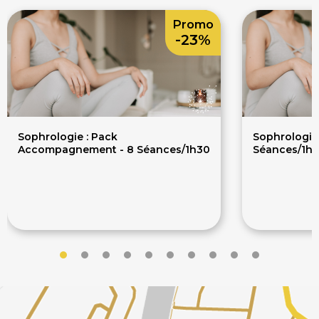
Promo
-23%
Sophrologie : Pack
Sophrologie 
Accompagnement - 8 Séances/1h30
Séances/1h
370€
23
480€
300€