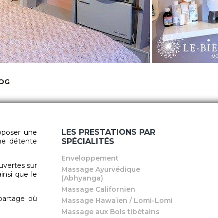
OG
LES PRESTATIONS PAR
oposer une
ne détente
SPÉCIALITÉS
Enveloppement
ouvertes sur
Massage Ayurvédique
ainsi que le
(Abhyanga)
Massage Californien
partage où
Massage Hawaïen / Lomi-Lomi
Massage aux Bols tibétains