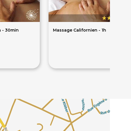
5
n - 30min
Massage Californien - 1h
60€