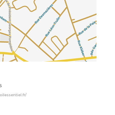
S
lessentiel.fr/