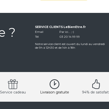
e ?
SERVICE CLIENTS LeBienEtre.fr
Email
Par ici... ;-)
Tél
03 20 14 99 99
Notre service client est ouvert du lundi au vendredi
de 9h à 12h30 et de 14h à 18h
Service cadeau
Livraison gratuite
94% de satisfait