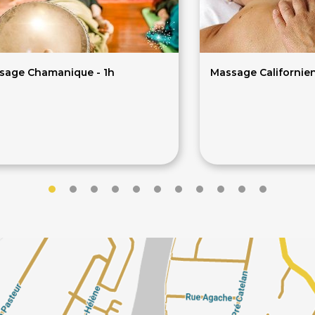
sage Chamanique - 1h
Massage Californie
0€
30€