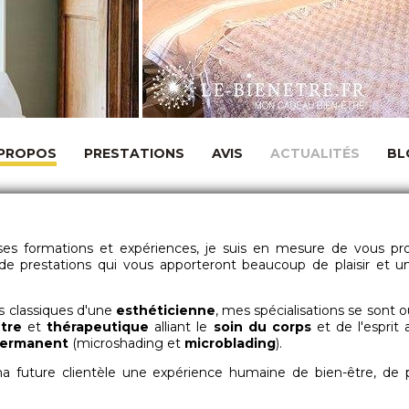
 PROPOS
PRESTATIONS
AVIS
ACTUALITÉS
BL
s formations et expériences, je suis en mesure de vous pr
prestations qui vous apporteront beaucoup de plaisir et u
ns classiques d'une
esthéticienne
, mes spécialisations se sont 
tre
et
thérapeutique
alliant le
soin du corps
et de l'esprit 
permanent
(microshading et
microblading
).
a future clientèle une expérience humaine de bien-être, de 