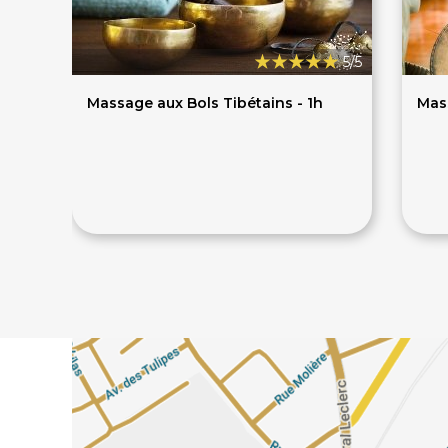
5/5
Massage aux Bols Tibétains - 1h
Mas
42€
7
60€