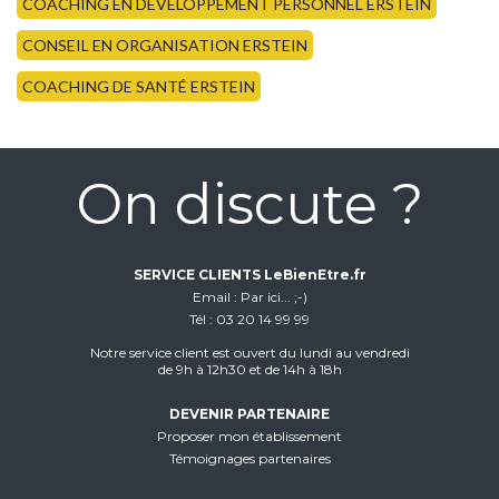
COACHING EN DÉVELOPPEMENT PERSONNEL ERSTEIN
CONSEIL EN ORGANISATION ERSTEIN
COACHING DE SANTÉ ERSTEIN
On discute ?
SERVICE CLIENTS LeBienEtre.fr
Email
Par ici... ;-)
Tél
03 20 14 99 99
Notre service client est ouvert du lundi au vendredi
de 9h à 12h30 et de 14h à 18h
DEVENIR PARTENAIRE
Proposer mon établissement
Témoignages partenaires